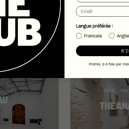
Email
Langue préférée :
Francais
Angla
S'
OUR UPCOMING EVENTS
Promis, 2-3 fois par mo
23/11 - 04
AU
THE AN