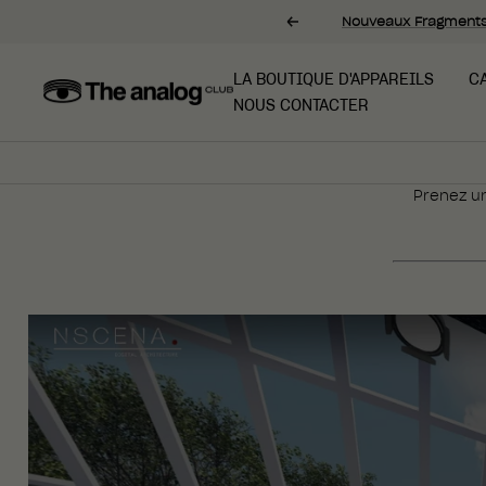
Passer
Nouveaux Fragment
Précédent
au
contenu
LA BOUTIQUE D'APPAREILS
C
The
NOUS CONTACTER
Analog
Club
Prenez un