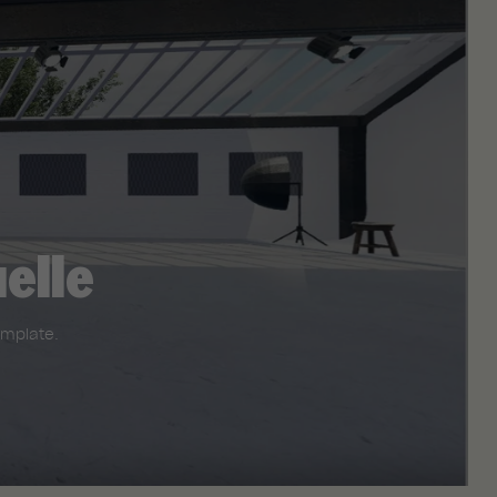
uelle
emplate.