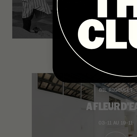
GIL RIGOULET
A FLEUR D'E
03-11 AU 19-11