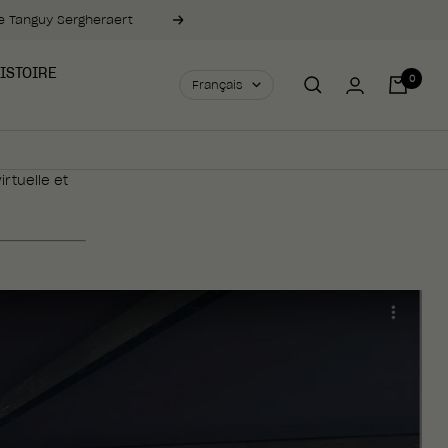
de Tanguy Sergheraert
Suivant
ISTOIRE
Langue
0
Français
rtuelle et