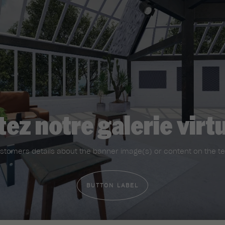
tez notre galerie virt
stomers details about the banner image(s) or content on the t
BUTTON LABEL