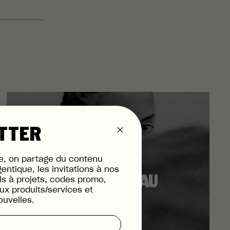
TTER
me, on partage du contenu
gentique, les invitations à nos
A FLEUR D'EAU
s à projets, codes promo,
x produits/services et
ouvelles.
GIL RIGOULET