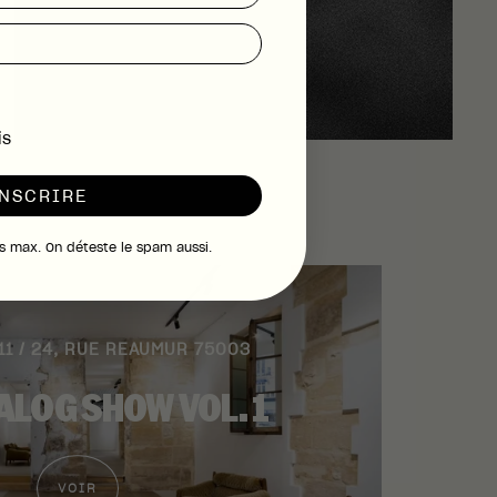
is
INSCRIRE
is max. On déteste le spam aussi.
/11 / 24, RUE REAUMUR 75003
ALOG SHOW VOL. 1
VOIR