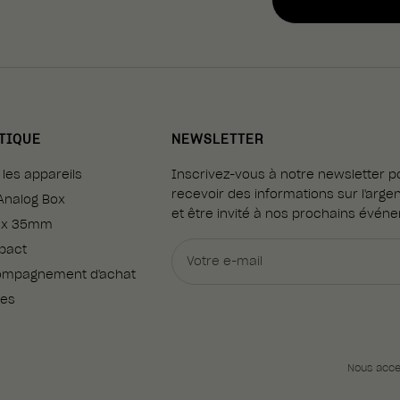
TIQUE
NEWSLETTER
 les appareils
Inscrivez-vous à notre newsletter p
recevoir des informations sur l'arge
Analog Box
et être invité à nos prochains évén
ex 35mm
pact
Votre e-mail
mpagnement d'achat
ges
Nous acc